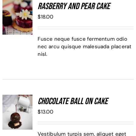
Rasberry And Pear Cake
ADD TO
$
18.00
CART
/
DETALLES
Fusce neque fusce fermentum odio
nec arcu quisque malesuada placerat
nisl.
Chocolate Ball On Cake
ADD TO
$
13.00
CART
/
DETALLES
Vestibulum turpis sem, aliquet eget