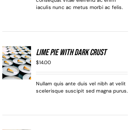
consequat vitae eleifend ac enim
iaculis nunc ac metus morbi ac felis.
Lime Pie With Dark Crust
ADD TO
$
14.00
CART
/
DETALLES
Nullam quis ante duis vel nibh at velit
scelerisque suscipit sed magna purus.