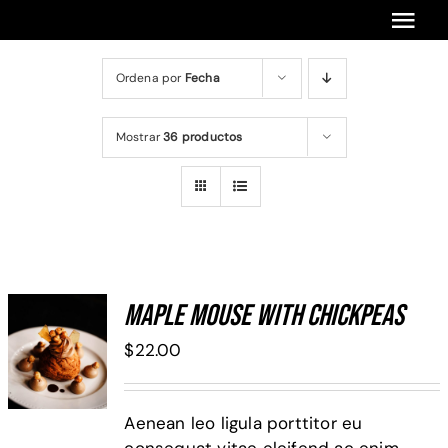
Saltar
Tog
al
contenido
Navi
Ordena por
Fecha
Inicio
Encuentros Anteriores
Mostrar
36 productos
Cursos Anteriores
Próximos Cursos Y Encuentros
Maple Mouse With Chickpeas
ADD TO
$
22.00
CART
/
DETALLES
Aenean leo ligula porttitor eu