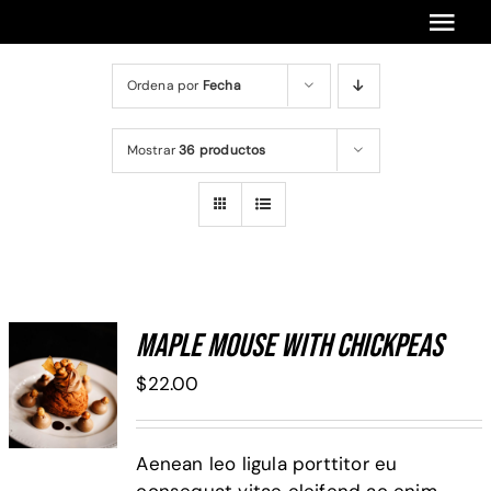
Saltar
Tog
al
contenido
Navi
Ordena por
Fecha
Inicio
Encuentros Anteriores
Mostrar
36 productos
Cursos Anteriores
Próximos Cursos Y Encuentros
Maple Mouse With Chickpeas
ADD TO
$
22.00
CART
/
DETALLES
Aenean leo ligula porttitor eu