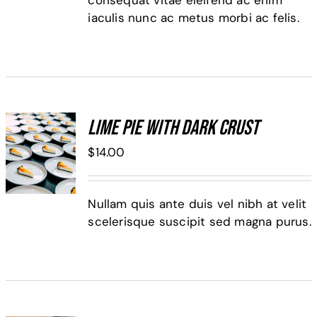
consequat vitae eleifend ac enim
iaculis nunc ac metus morbi ac felis.
Lime Pie With Dark Crust
ADD TO
$
14.00
CART
/
DETALLES
Nullam quis ante duis vel nibh at velit
scelerisque suscipit sed magna purus.