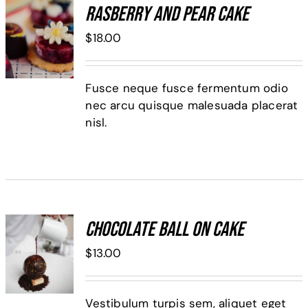
Rasberry And Pear Cake
ADD TO
$
18.00
CART
/
DETALLES
Fusce neque fusce fermentum odio
nec arcu quisque malesuada placerat
nisl.
Chocolate Ball On Cake
ADD TO
$
13.00
CART
/
DETALLES
Vestibulum turpis sem, aliquet eget