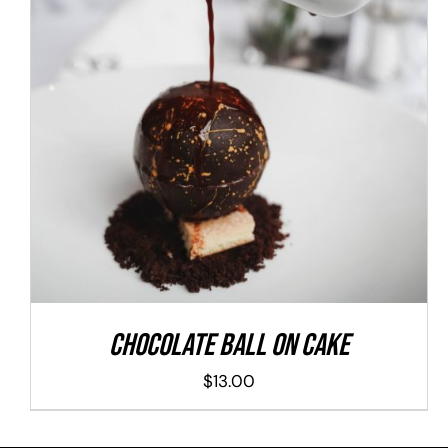
ADD TO CART
/
DETALLES
Chocolate Ball On Cake
$
13.00