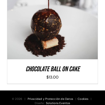
ADD TO CART
/
DETALLES
Chocolate Ball On Cake
$
13.00
© 2026 |
Privacidad y Protección de Datos
|
Cookies
|
Diseño:
Solutions Eventos