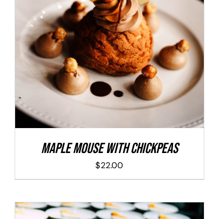
ADD TO CART
/
DETALLES
Maple Mouse With Chickpeas
$
22.00