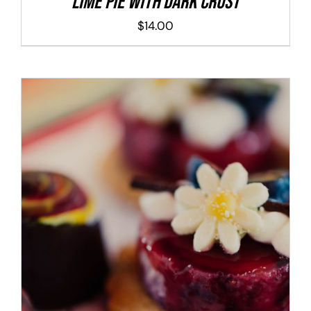
Lime Pie With Dark Crust
$
14.00
ADD TO CART
/
DETALLES