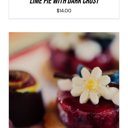
Lime Pie With Dark Crust
$
14.00
ADD TO CART
/
DETALLES