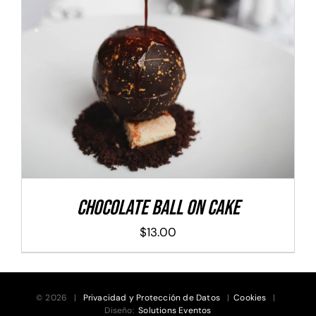
ADD TO CART
/
DETALLES
Chocolate Ball On Cake
$
13.00
© 2026 |
Privacidad y Protección de Datos
|
Cookies
|
Diseño:
Solutions Eventos