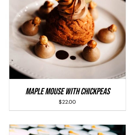
ADD TO CART
/
DETALLES
Maple Mouse With Chickpeas
$
22.00