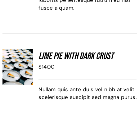
lobortis pellentesque rutrum eu nisl
fusce a quam.
Lime Pie With Dark Crust
ADD TO
$
14.00
CART
/
DETALLES
Nullam quis ante duis vel nibh at velit
scelerisque suscipit sed magna purus.