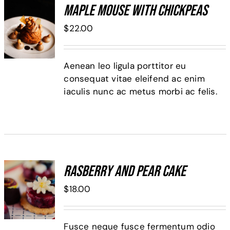
Maple Mouse With Chickpeas
ADD TO
$
22.00
CART
/
DETALLES
Aenean leo ligula porttitor eu
consequat vitae eleifend ac enim
iaculis nunc ac metus morbi ac felis.
Rasberry And Pear Cake
ADD TO
$
18.00
CART
/
DETALLES
Fusce neque fusce fermentum odio