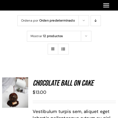
Saltar
Tog
al
contenido
Navi
Ordena por
Orden predeterminado
Inicio
Encuentros Anteriores
Mostrar
12 productos
Cursos Anteriores
Próximos Cursos Y Encuentros
Chocolate Ball On Cake
ADD TO
$
13.00
CART
/
DETALLES
Vestibulum turpis sem, aliquet eget