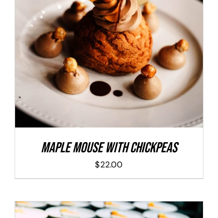
ADD TO CART
/
DETALLES
Maple Mouse With Chickpeas
$
22.00