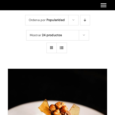
Saltar
Tog
al
contenido
Navi
Ordena por
Popularidad
Inicio
Encuentros Anteriores
Mostrar
24 productos
Cursos Anteriores
Próximos Cursos Y Encuentros