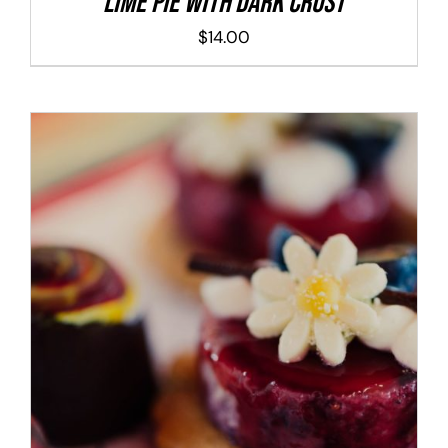
Lime Pie With Dark Crust
$
14.00
ADD TO CART
/
DETALLES