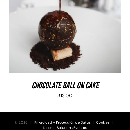
ADD TO CART
/
DETALLES
Chocolate Ball On Cake
$
13.00
© 2026 |
Privacidad y Protección de Datos
|
Cookies
|
Diseño:
Solutions Eventos