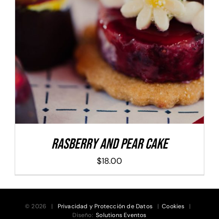
ADD TO CART
/
DETALLES
Rasberry And Pear Cake
$
18.00
© 2026 |
Privacidad y Protección de Datos
|
Cookies
|
Diseño:
Solutions Eventos