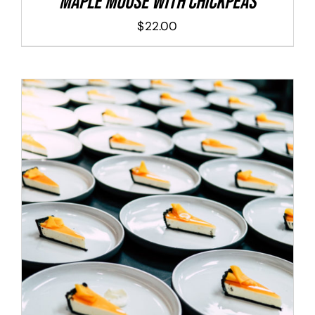
Maple Mouse With Chickpeas
$
22.00
ADD TO CART
/
DETALLES