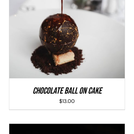
ADD TO CART
/
DETALLES
Chocolate Ball On Cake
$
13.00