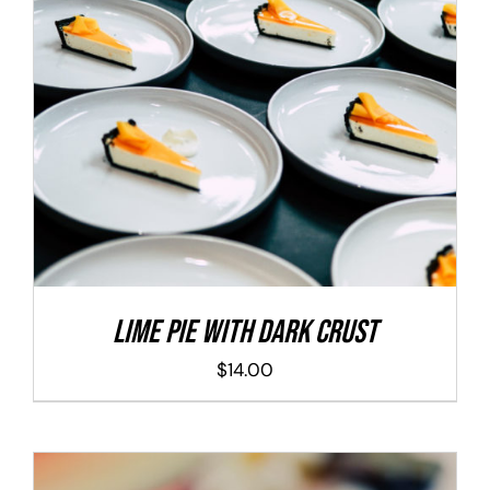
ADD TO CART
/
DETALLES
Lime Pie With Dark Crust
$
14.00