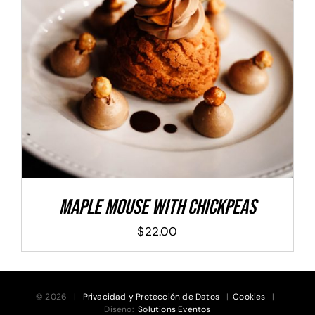
ADD TO CART
/
DETALLES
Maple Mouse With Chickpeas
$
22.00
© 2026 |
Privacidad y Protección de Datos
|
Cookies
|
Diseño:
Solutions Eventos