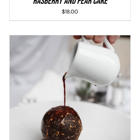
Rasberry And Pear Cake
$
18.00
ADD TO CART
/
DETALLES