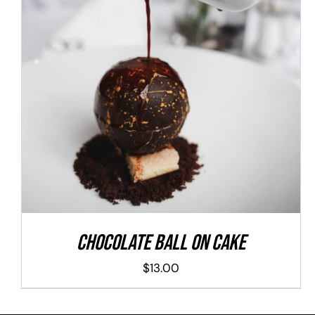
ADD TO CART
/
DETALLES
Chocolate Ball On Cake
$
13.00