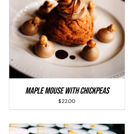
ADD TO CART
/
DETALLES
Maple Mouse With Chickpeas
$
22.00