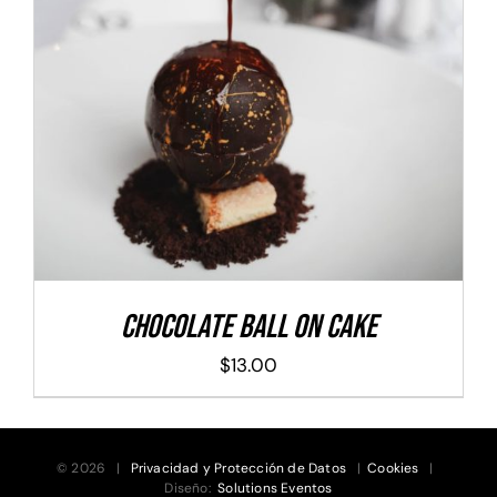
ADD TO CART
/
DETALLES
Chocolate Ball On Cake
$
13.00
© 2026 |
Privacidad y Protección de Datos
|
Cookies
|
Diseño:
Solutions Eventos