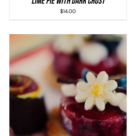
Lime Pie With Dark Crust
$
14.00
ADD TO CART
/
DETALLES