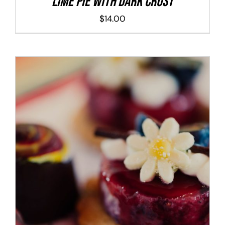
Lime Pie With Dark Crust
$
14.00
ADD TO CART
/
DETALLES