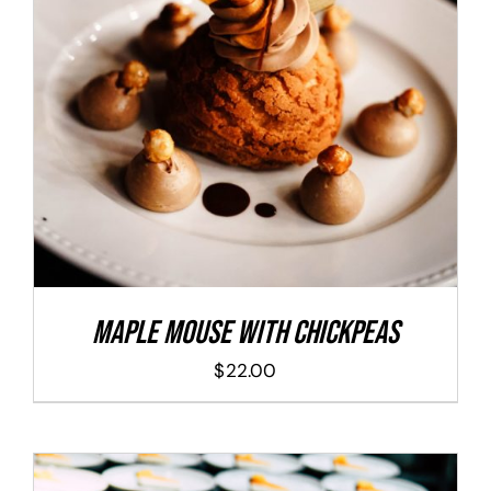
ADD TO CART
/
DETALLES
Maple Mouse With Chickpeas
$
22.00