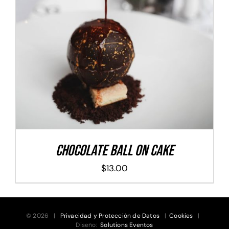
ADD TO CART
/
DETALLES
Chocolate Ball On Cake
$
13.00
© 2026 |
Privacidad y Protección de Datos
|
Cookies
|
Diseño:
Solutions Eventos