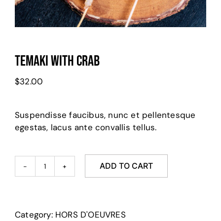
Temaki With Crab
$
32.00
Suspendisse faucibus, nunc et pellentesque
egestas, lacus ante convallis tellus.
ADD TO CART
Temaki
With
Crab
quantity
Category:
HORS D'OEUVRES