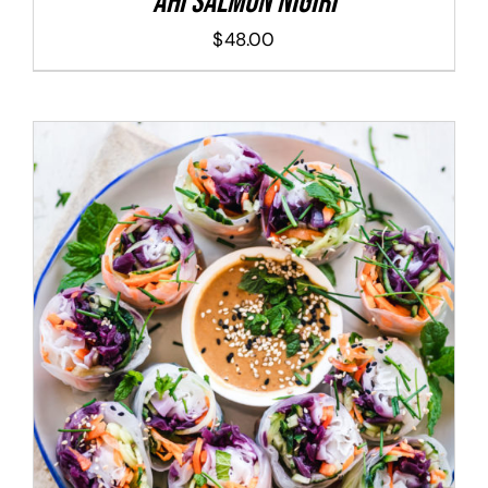
Ahi Salmon Nigiri
$
48.00
ADD TO CART
/
DETALLES