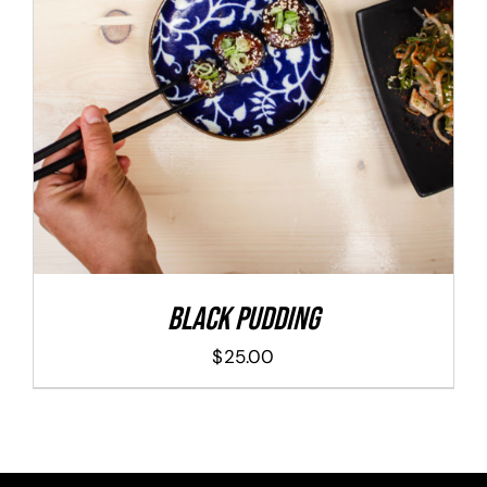
ADD TO CART
/
DETALLES
Black Pudding
$
25.00